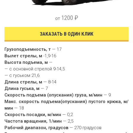
1200 ₽
от
ЗАКАЗАТЬ В ОДИН КЛИК
Грузоподъемность, т
— 17
Вылет стрелы, м
-1,9-16
Высота подъема, м
—
— с основной стрелой 9-14,5
— с гуськом 21,6
Длина стрелы, м
— 8-14
Длина гуська, м
— 7
Скорость подъема (опускания) груза, м/мин
— 9
Макс. скорость подъема(опускания) пустого крюка, м/
мин
— 18
Скорость посадки, м/мин
— 0,2
Частота вращения, 1/мин
— 2,5
Рабочий диапазон, градусов
— 270 градусов