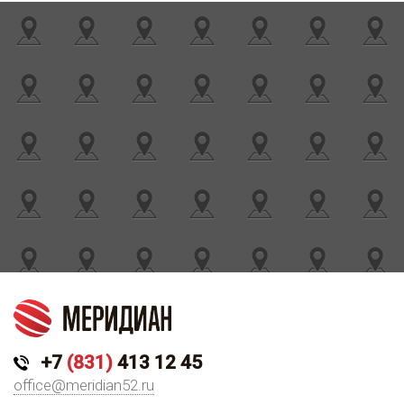
+7
(831)
413 12 45
office@meridian52.ru