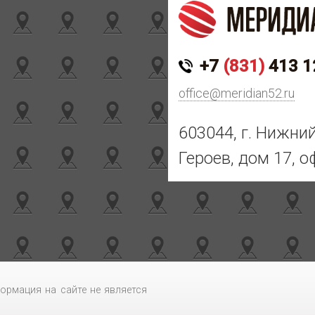
+7
(831)
413 1
office@meridian52.ru
603044, г. Нижни
Героев, дом 17, о
ормация на сайте не является