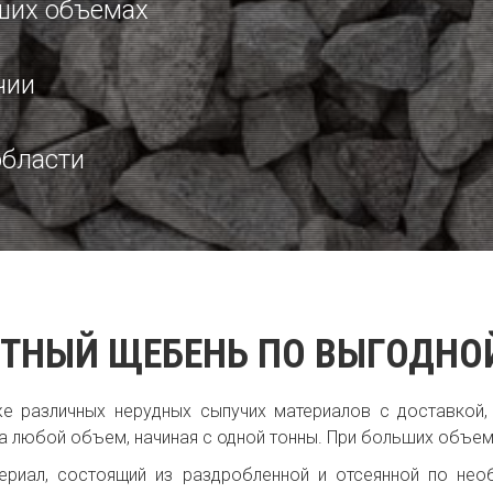
ших объемах
чии
области
ТНЫЙ ЩЕБЕНЬ ПО ВЫГОДНО
е различных нерудных сыпучих материалов с доставкой,
а любой объем, начиная с одной тонны. При больших объем
ериал, состоящий из раздробленной и отсеянной по нео