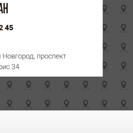
2 45
й Новгород, проспект
фис 34