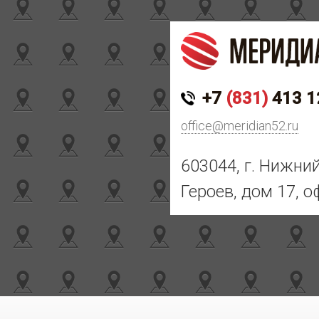
+7
(831)
413 1
office@meridian52.ru
603044, г. Нижни
Героев, дом 17, о