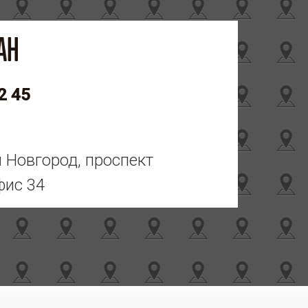
2 45
й Новгород, проспект
фис 34