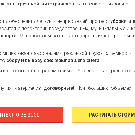
влекать
грузовой автотранспорт
и высокопроизводител
сть обеспечить четкий и непрерывный процесс
уборки и
одится с территорий государственных, муниципальных и 
нспорта
. Мы работаем как по долгосрочным контрактам, т
мплектован самосвалами различной грузоподъемности, э
 по
сбору и вывозу свежевыпавшего снега
.
ти и с готовностью рассмотрим любые деловые предложения
ыпучих материалов
договорные
! При больших объемах 
ИТЬСЯ О ВЫВОЗЕ
РАСЧИТАТЬ СТОИМ