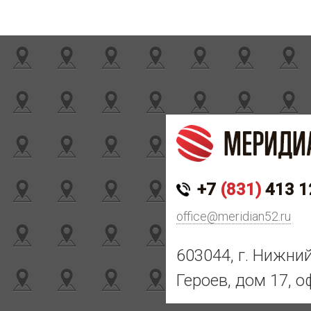
+7
(831)
413 1
office@meridian52.ru
603044, г. Нижни
Героев, дом 17, о