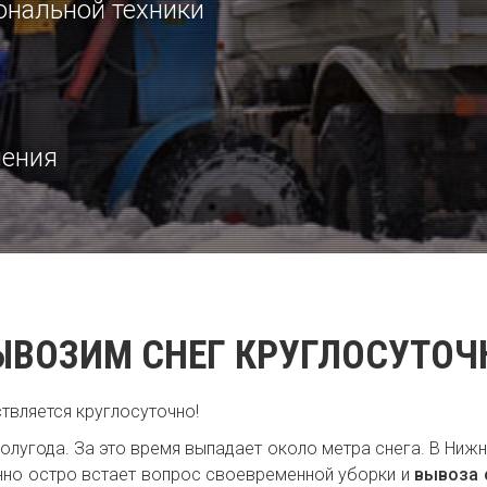
ональной техники
нения
ЫВОЗИМ СНЕГ КРУГЛОСУТОЧ
твляется круглосуточно!
олугода. За это время выпадает около метра снега. В Ниж
нно остро встает вопрос своевременной уборки и
вывоза 