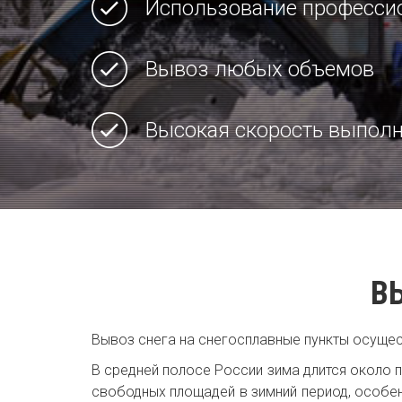
Использование професси
Вывоз любых объемов
Высокая скорость выпол
В
Вывоз снега на снегосплавные пункты осущес
В средней полосе России зима длится около п
свободных площадей в зимний период, особе