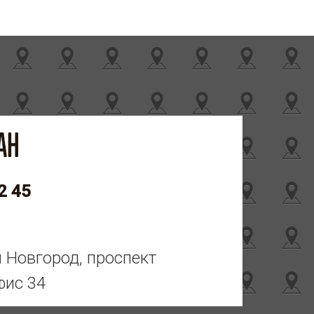
2 45
й Новгород, проспект
фис 34