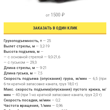
1500 ₽
от
ЗАКАЗАТЬ В ОДИН КЛИК
Грузоподъемность, т
— 25
Вылет стрелы, м
— 3,2-19
Высота подъема, м
—
— с основной стрелой — 9,0-21,6
— с гуськом — 29,3
Длина стрелы, м
— 9-21
Длина гуська, м
— 7,5
Скорость подъема (опускания) груза, м/мин
— 6,5 (при
6-ти кратной запасовке каната, груз 18,0 т)
Макс. скорость подъема(опускания) пустого крюка, м/
мин
— 40 (при 1-но кратной запасовке каната, груз 2,0 т)
Скорость посадки, м/мин
— 0,2
Частота вращения, 1/мин
— 0,96