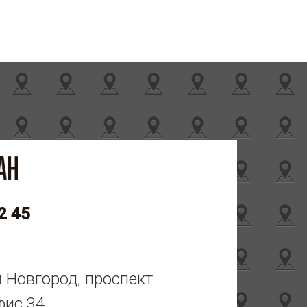
2 45
й Новгород, проспект
фис 34