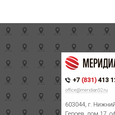
+7
(831)
413 1
office@meridian52.ru
603044, г. Нижни
Героев, дом 17, о